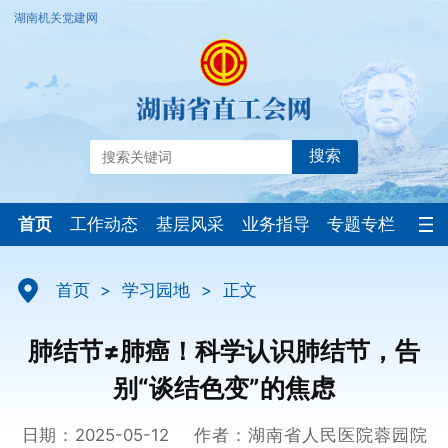
湖南机关党建网
搜索
首页
工作动态
基层风采
业务指导
专题专栏
首页
>
学习园地
>
正文
肺结节≠肺癌！科学认识肺结节，告
别“谈结色变”的焦虑
日期：2025-05-12
作者：湖南省人民医院蓉园院