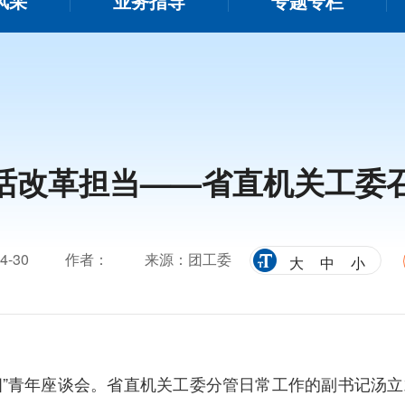
风采
业务指导
专题专栏
话改革担当——省直机关工委召
4-30
作者：
来源：团工委
大
中
小
”
青年座谈会
。
省直机关工委分管日常工作的副书记汤立