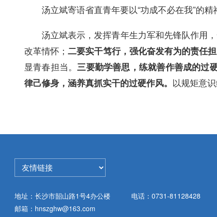
汤立斌寄语省直青年要以“功成不必在我”的精
汤立斌表示，发挥青年生力军和先锋队作用，
改革情怀；
二要实干笃行，强化奋发有为的责任担
显青春担当。
三要勤学善思，练就善作善成的过
以规矩意识
律己修身，涵养真抓实干的过硬作风。
地址：长沙市韶山路1号4办公楼
电话：0731-81128428
邮箱：hnszghw@163.com