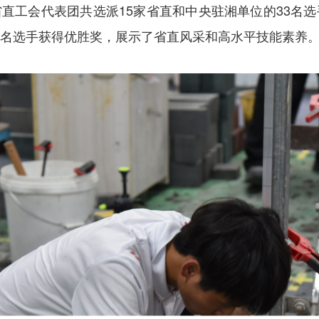
省直工会代表团
共选派
15家
省直
和中央驻湘
单位的
33名
4名选手获得优胜奖，
展示了
省直
风采和高水平技能素养