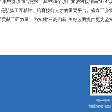
个集中赛项同台竞技，其中
36个项目紧密对接湖南“4×4”
，是弘扬工匠精神、培育
技能人才
的重要平台。
省直工会
展贡献工匠力量，为实现
“三高四新”美好蓝图提供更为坚
扫一扫关
“湘直党建”微