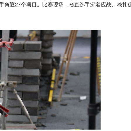
选手角逐27个项目。
比赛
现场，省直选手沉着应战
、
稳扎
。