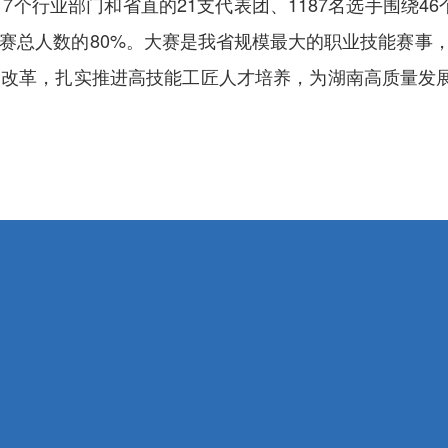
、
7
个行业部门和省直的
21
支代表团、
1187
名选手围绕
46
赛总人数的80%。大赛是我省规模最大的职业技能赛事
设改革，扎实推进高技能工匠人才培养，
为湖南高质量发