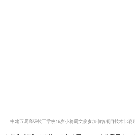
中建五局高级技工学校18岁小将周文俊参加砌筑项目技术比赛