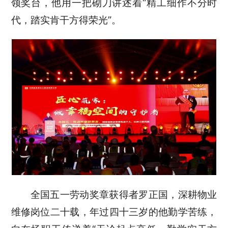
领奖台，他用一把砌刀讲述着“精工细作不分时
代，踏实肯干方得荣光”。
全国五一劳动奖章获得者罗正国，深耕物业
维修岗位二十载，年过四十三岁的他勤学苦练，