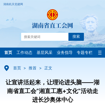
湖南机关党建网
搜索
首页
工作动态
基层风采
业务指导
专题专栏
首页
>
推首
>
正文
让宣讲活起来，让理论进头脑——湖
南省直工会“湘直工惠+文化”活动走
进长沙奥体中心