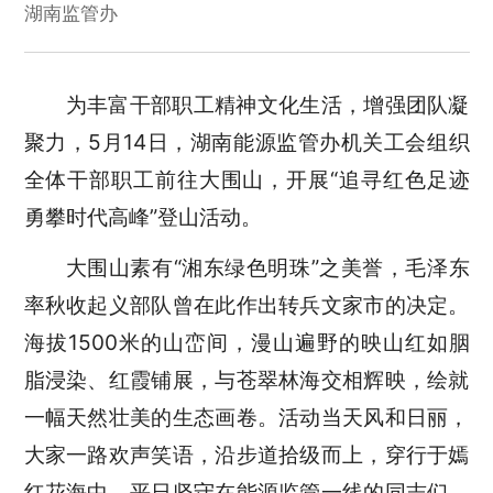
湖南监管办
为丰富干部职工精神文化生活，增强团队凝
聚力，
5
月
14
日，湖南能源监管办机关工会组织
全体干部职工前往大围山，开展
“追寻红色足迹
勇攀时代高峰”登山活动。
大围山素有
“
湘东绿色明珠
”
之美誉，毛泽东
率秋收起义部队曾在此作出转兵文家市的决定。
海拔
1
5
00
米的山峦间，漫山遍野的映山红如胭
脂浸染、红霞铺展，与苍翠林海交相辉映，绘就
一幅天然壮美的生态画卷。活动当天风和日丽，
大家一路欢声笑语，沿步道拾级而上，穿行于嫣
红花海中。平日坚守在能源监管一线的同志们，